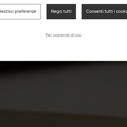
 COMMERCIALI
RE IDEE CON D
Gestisci preferenze
Nega tutti
Consenti tutti i cook
NZA.
Per saperne di più