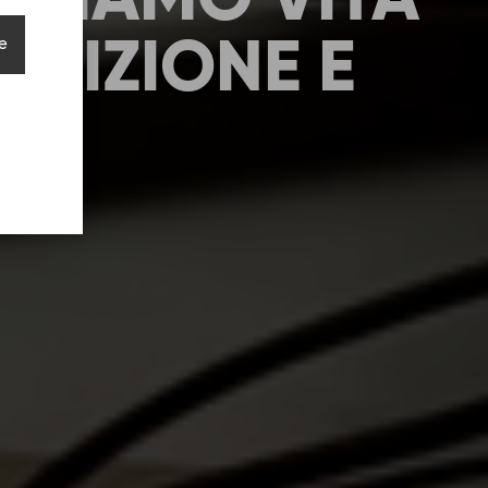
, DIAMO VITA
EDIZIONE E
ie