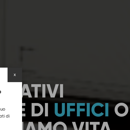
x
BITATIVI
O
ONE DI
UFFICI
O
suo
ti di