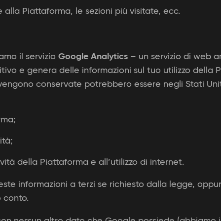
 alla Piattaforma, le sezioni più visitate, ecc.
amo il servizio
Google Analytics
– un servizio di web a
sitivo e genera delle informazioni sul tuo utilizzo del
engono conservate potrebbero essere negli Stati Uniti
orma;
ità;
tività della Piattaforma e all’utilizzo di internet.
e informazioni a terzi se richiesto dalla legge, oppur
o conto.
 con nessun altro dato che Google possiede (abbiamo infa