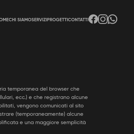
OME
CHI SIAMO
SERVIZI
PROGETTI
CONTATTI
emoria temporanea del browser che
llulari, ecc.) e che registrano alcune
bilitati, vengono comunicati al sito
registrare (temporaneamente) alcune
plificata e una maggiore semplicità