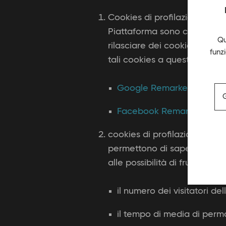
Cookies di profilazione realiz
Piattaforma sono caratteriz
Qu
rilasciare dei cookies di pro
funz
tali cookies a questi link:
Google Remarketing
Facebook Remarketing
cookies di profilazione realizz
permettono di sapere come v
alle possibilità di fruizione
il numero dei visitatori de
il tempo di media di perma