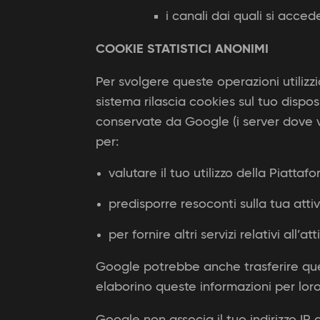
i canali dai quali si accede
COOKIE STATISTICI ANONIMI
Per svolgere queste operazioni utilizzi
sistema rilascia cookies sul tuo dispo
conservate da Google (i server dove v
per:
valutare il tuo utilizzo della Piattaf
predisporre resoconti sulla tua attiv
per fornire altri servizi relativi all’at
Google potrebbe anche trasferire quest
elaborino queste informazioni per lor
Google non associa il tuo indirizzo IP