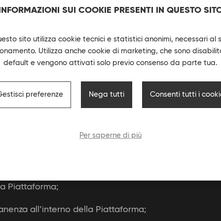
INFORMAZIONI SUI COOKIE PRESENTI IN QUESTO SIT
zati da terze parti e relativi ad altri servizi (di sessio
zate dalla presenza di alcuni plugin che potrebbero p
esto sito utilizza cookie tecnici e statistici anonimi, necessari al 
filazione sul tuo device. Puoi trovare le informative pr
ionamento. Utilizza anche cookie di marketing, che sono disabilita
default e vengono attivati solo previo consenso da parte tua.
Gestisci preferenze
Nega tutti
Consenti tutti i cook
ati da terze parti e relativi ai servizi di statistica (di s
Per saperne di più
isiti la Piattaforma e consentono di valutare ed appo
 delle informazioni e dei servizi. Questi cookies consent
lla Piattaforma;
nenza all’interno della Piattaforma;