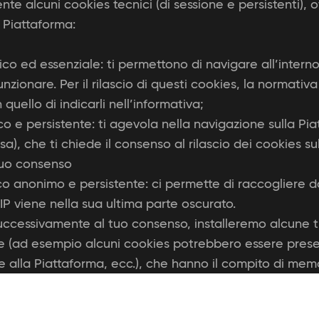
 alcuni cookies tecnici (di sessione e persistenti), o
a Piattaforma:
ico ed essenziale: ti permettono di navigare all’interno
zionare. Per il rilascio di questi cookies, la normativ
uello di indicarli nell’informativa;
ico e persistente: ti agevola nella navigazione sulla Pi
a), che ti chiede il consenso al rilascio dei cookies su
tuo consenso
ico anonimo e persistente: ci permette di raccogliere da
o IP viene nella sua ultima parte oscurato.
cessivamente al tuo consenso, installeremo alcune tip
erze (ad esempio alcuni cookies potrebbero essere prese
ne alla Piattaforma, ecc.), che hanno il compito di mem
irati sulle preferenze che hai manifestato durante la tu