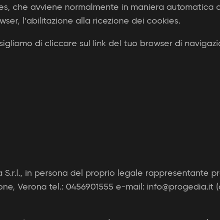
okies, che avviene normalmente in maniera automatica 
ser, l’abilitazione alla ricezione dei cookies.
igliamo di cliccare sul link del tuo browser di navigaz
 S.r.l., in persona del proprio legale rappresentante 
one, Verona tel.: 0456901555 e-mail: info@progedia.i