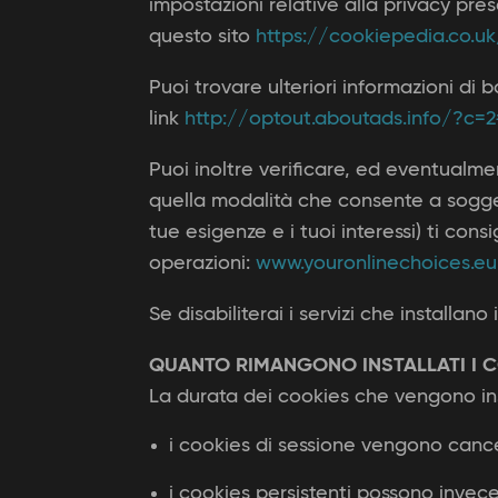
impostazioni relative alla privacy pres
questo sito
https://cookiepedia.co.uk
Puoi trovare ulteriori informazioni di
link
http://optout.aboutads.info/?c=2
Puoi inoltre verificare, ed eventualme
quella modalità che consente a soggetti
tue esigenze e i tuoi interessi) ti cons
operazioni:
www.youronlinechoices.eu
Se disabiliterai i servizi che installa
QUANTO RIMANGONO INSTALLATI I 
La durata dei cookies che vengono ins
i cookies di sessione vengono cance
i cookies persistenti possono invec