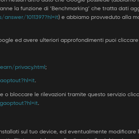
tranne la funzione di ‘Benchmarking’ che tratta dati a
s/answer/1011397?hl=it
) e abbiamo provveduto alla mas
oogle ed avere ulteriori approfondimenti puoi cliccare s
;
earn/privacy.html
;
aoptout?hl=it
.
re o bloccare le rilevazioni tramite questo servizio cl
gaoptout?hl=it
.
nstallati sul tuo device, ed eventualmente modificare l