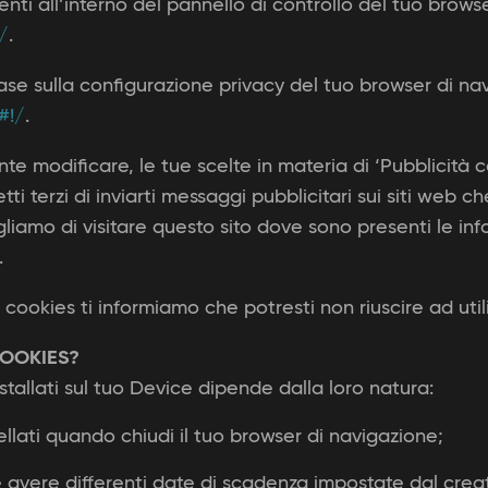
enti all’interno del pannello di controllo del tuo brows
/
.
 base sulla configurazione privacy del tuo browser di n
#!/
.
nte modificare, le tue scelte in materia di ‘Pubblicit
 terzi di inviarti messaggi pubblicitari sui siti web che 
igliamo di visitare questo sito dove sono presenti le inf
.
no i cookies ti informiamo che potresti non riuscire ad u
COOKIES?
tallati sul tuo Device dipende dalla loro natura:
llati quando chiudi il tuo browser di navigazione;
e avere differenti date di scadenza impostate dal crea