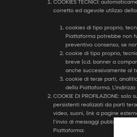
COOKIES TECNICI: automaticamente
corretto ed agevole utilizzo dell
cookies di tipo proprio, tecn
Piattaforma potrebbe non fun
preventivo consenso, se non q
cookie di tipo proprio, tecn
breve (c.d. banner a compars
anche successivamente al 
cookie di terze parti, analit
della Piattaforma. L'indirizz
COOKIE DI PROFILAZIONE: solo suc
persistenti realizzati da parti t
video, suoni, link a pagine ester
l’invio di messaggi pubblicitari m
Piattaforma: