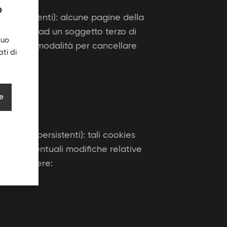
O
ne e persistenti): alcune pagine della
ermettere ad un soggetto terzo di
suo
ivacy e le modalità per cancellare
ti di
ie
essione e persistenti): tali cookies
rtare eventuali modifiche relative
ono di sapere: