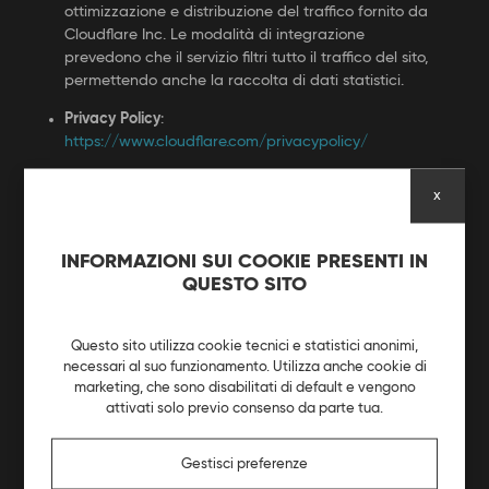
ottimizzazione e distribuzione del traffico fornito da
Cloudflare Inc. Le modalità di integrazione
prevedono che il servizio filtri tutto il traffico del sito,
permettendo anche la raccolta di dati statistici.
Privacy Policy
:
https://www.cloudflare.com/privacypolicy/
x
GOOGLE ANALYTICS 4 (GOOGLE LLC /
GOOGLE IRELAND LIMITED)
Finalità
: Analisi statistica delle visite e del
INFORMAZIONI SUI COOKIE PRESENTI IN
comportamento degli utenti sul sito
QUESTO SITO
Dati raccolti
: Cookie, dati di utilizzo, eventi di
navigazione, indirizzo IP (con anonimizzazione attiva)
Questo sito utilizza cookie tecnici e statistici anonimi,
necessari al suo funzionamento. Utilizza anche cookie di
Descrizione
: Google Analytics 4 è un servizio di
marketing, che sono disabilitati di default e vengono
analisi web fornito da Google. I dati raccolti vengono
attivati solo previo consenso da parte tua.
utilizzati da Google per tracciare ed esaminare
l’utilizzo del sito, compilare report e condividerli con
Gestisci preferenze
altri servizi da essa sviluppati. Google può utilizzare i