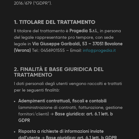
2016/679 (“GDPR”).
1. TITOLARE DEL TRATTAMENTO
Il titolare del trattamento è
Progedia S.r.l.
, in persona
del legale rappresentante pro tempore, con sede
legale in
Via Giuseppe Garibaldi, 53 – 37051 Bovolone
(Verona)
Tel.: 0456901555 – Email:
info@progedia.it
2. FINALITÀ E BASE GIURIDICA DEL
TRATTAMENTO
I dati personali degli utenti vengono raccolti e trattati
per le seguenti finalità:
Adempimenti contrattuali, fiscali e contabili
(amministrazione di contratti, fatturazione, gestione
fornitori/clienti) →
Base giuridica: art. 6.1 lett. b
GDPR
Risposta a richieste di informazioni inviate
dall’utente
→
Base giuridica: art. 6.1 lett. b GDPR