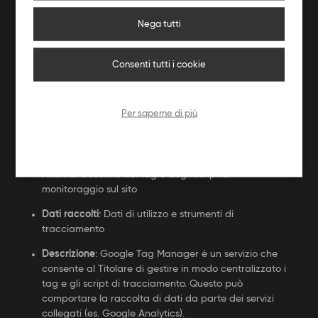
dati raccolti per personalizzare gli annunci del
proprio network pubblicitario.
Nega tutti
Privacy Policy
:
https://policies.google.com/privacy
Consenti tutti i cookie
Partner Policy
:
https://policies.google.com/technologies/partner-
sites
Per saperne di più
GOOGLE TAG MANAGER (GOOGLE LLC /
GOOGLE IRELAND LIMITED)
Finalità
: Gestione dei tag e degli script di
monitoraggio sul sito
Dati raccolti
: Dati di utilizzo e strumenti di
tracciamento
Descrizione
: Google Tag Manager è un servizio che
consente al Titolare di gestire in modo centralizzato i
tag e gli script di tracciamento. Questo può
comportare la raccolta di dati da parte dei servizi
collegati (es. Google Analytics).